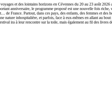
voyages et des lointains horizons en Cévennes du 20 au 23 août 2026 au
rtant anniversaire, le programme proposé est une nouvelle fois riche, v
… de France. Partout, dans ces pays, des enfants, des femmes et des ho
 à une nature inhospitalière, et parfois, face à eux-mêmes en allant au bou
tival ira à leur rencontre sur la toile, mais également au fil des livres de