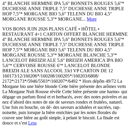
4° BLANCHE HERMINE IPA 5,6° BONNETS ROUGES 5,6°*
DUCHESSE ANNE TRIPLE 7,5° DUCHESSE ANNE TRIPLE
HOP 7,5°* MORGANE BIO 5,6° TELENN DU BIO 4,5°
MORGANE ROUSSE 5,3°* MORGANE...
More
VOS BONS JUIN 2026 PLANS CAFÉ • ​HÔTEL • ​
RESTAURANT 4+1 CARTON OFFERT BLANCHE HERMINE
4° BLANCHE HERMINE IPA 5,6° BONNETS ROUGES 5,6°*
DUCHESSE ANNE TRIPLE 7,5° DUCHESSE ANNE TRIPLE
HOP 7,5°* MORGANE BIO 5,6° TELENN DU BIO 4,5°
MORGANE ROUSSE 5,3°* MORGANE BLANCHE 5,3°*
LANCELOT BREIZH ALE 5,6° BREIZH AMERICA IPA BIO
5,6°* CERVOISE ROUSSE 6°* LANCELOT BLONDE
BREIZH ALE SANS ALCOOL 33cl VP CARTON DE 12
160173/12/160206*/160208/160205*/160203/6808/
2172*/2173*/5946/5503*/160207*/6492 * Hors dépôts 49/72 La
Morgane bio une bière blonde Cette bière présente des arômes verts
La Morgane Nuit Rousse révèle Cette bière présente une harmo- qui
dégage un parfum floral et et herbacés, avec des notes poivrées et au
nez d’abord des notes de nie de saveurs rondes et fruitées, naturel.
Une fois en bouche, on dé- des saveurs acidulées et sucrées, rap-
noisette, puis lorsque la bière enrichies par les notes florales du
couvre une bière au goût simple, à pelant le biscuit. La finale est
douce et s’est
Less