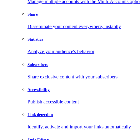
Manage multiple accounts with the Multi-Accounts opti
Share
Disseminate your content everywhere, instantly
Statistics
Analyze your audience's behavior
Subscribers
Share exclusive content with your subscribers
Accessibility
Publish accessible content
Link detection
Identify, activate and import your links automatically
Style Editor