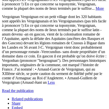
à prononcer !) En ce qui concerne sa toponymie, Vergoignan,
comme la plupart des noms de lieux terminés par le suffixe...
More
Vergoignan Vergoignan est un petit village dont les 320 habitants
sont appelés les Vergoignanais et les Vergoignanaises (pas très facile
à prononcer !) En ce qui concerne sa toponymie, Vergoignan,
comme la plupart des noms de lieux terminés par le suffixe latin -
anum devenu -an en gascon, vient de la colonisation romaine de
l’Aquitaine, après la défaite des Aquitains (ancêtres des Basques et
des Gascons) devant les légions romaines de Crassus à Bigaar dans
les Landes en 56 avant J-C. Vergoignan vient donc probablement
d’un personnage romain -Verecundius- sans doute propriétaire d’un
domaine dans ce coin. En gascon il est probable qu’on doive écrire :
Vergonhan (prononcer "bergougnan"). Des personnages historiques
importants, originaires de la commune, ont marqué l’histoire de
France. J’ai nommé : • Arnaud-Garcie de Vergoignan, qui au
XIIIème siècle, se porte caution du serment de fidélité prêté par le
comte d’Armagnac au Roi d’Angleterre. • Arnaud-Guillem de
Vergoignan (Arnaud étant un
Less
Read the publication
Related publications
Share
Embed