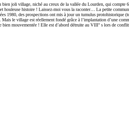
n joli village, niché au creux de la vallée du Lourden, qui compte 677
 et houleuse histoire ! Laissez-moi vous la raconter… La petite commune 
ées 1980, des prospections ont mis à jour un tumulus protohistorique (
… Mais le village est réellement fondé grâce à l’implantation d’une com
bien mouvementée ! Elle est d’abord détruite au VIII° s lors de conflits