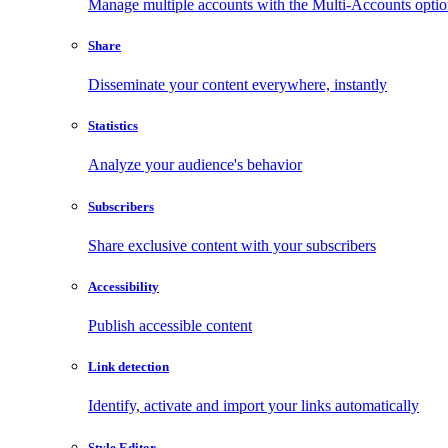
Manage multiple accounts with the Multi-Accounts opti
Share
Disseminate your content everywhere, instantly
Statistics
Analyze your audience's behavior
Subscribers
Share exclusive content with your subscribers
Accessibility
Publish accessible content
Link detection
Identify, activate and import your links automatically
Style Editor