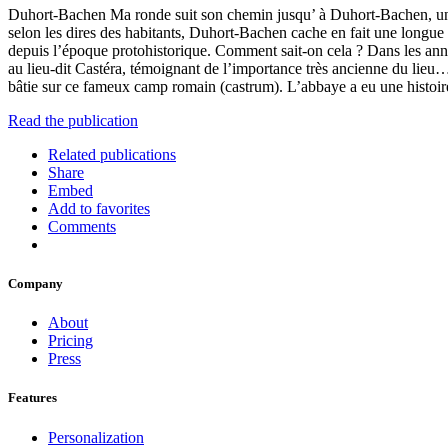
Duhort-Bachen Ma ronde suit son chemin jusqu’ à Duhort-Bachen, un bie
selon les dires des habitants, Duhort-Bachen cache en fait une longue
depuis l’époque protohistorique. Comment sait-on cela ? Dans les ann
au lieu-dit Castéra, témoignant de l’importance très ancienne du lieu
bâtie sur ce fameux camp romain (castrum). L’abbaye a eu une histoire 
Read the publication
Related publications
Share
Embed
Add to favorites
Comments
Company
About
Pricing
Press
Features
Personalization