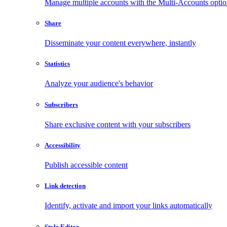
Manage multiple accounts with the Multi-Accounts opti
Share
Disseminate your content everywhere, instantly
Statistics
Analyze your audience's behavior
Subscribers
Share exclusive content with your subscribers
Accessibility
Publish accessible content
Link detection
Identify, activate and import your links automatically
Style Editor