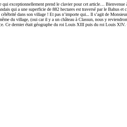
ie qui exceptionnellement prend le clavier pour cet article… Bienvenue à 
 landais qui a une superficie de 882 hectares est traversé par le Bahus e
ébrité dans son village ! Et pas n’importe qui... Il s’agit de Monsieu
même du village, (oui car il y a un château à Classun, nous y reviendr
e. Ce dernier était géographe du roi Louis XIII puis du roi Louis XIV. 