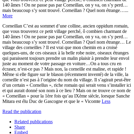
140 âmes ! On ne passe pas par Corneillan, on y va, on s’y perd…
mais beaucoup s’y sont trouvé. Corneillan ? Quel nom étrange…...
More
Corneillan C’est au sommet d’une colline, ancien oppidum romain,
que vous trouverez ce petit village perché, ô combien charmant de
140 âmes ! On ne passe pas par Corneillan, on y va, on s’y perd…
mais beaucoup s’y sont trouvé. Corneillan ? Quel nom étrange… Le
village des corneilles ? Il est vrai que mon chemin en a croisé
quelques-uns, de ces oiseaux à la belle robe noire, oiseaux étranges
qui paraissent toujours prendre un malin plaisir à prendre leur envol
juste au moment de votre passage en voiture…On a tous cru en
écraser, n’est-ce pas ? Mais non, la corneille est maline, et rapide !
Même si elle figure sur le blason (récemment inventé) de la ville, la
corneille n’est pas à l’origine du nom du village. Il s’agirait peut-être
d’un certain « Cornellus », riche romain qui serait venu s’installer ici
et qui aurait donné son nom à ce lieu ? Mais on ne trouve ce nom de
« Corneillan » pour la 1ère fois qu’au IXème siècle, lorsque Sanche
Mitara est élu Duc de Gascogne et que le « Vicomte
Less
Read the publication
Related publications
Share
Embed