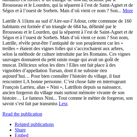
Brousseau et le Lourden, qui la séparent à l’est de Saint-Agnet et de
Ségos et à l’ouest de Sorbets. Mais d’où vient ce nom ? Son...
More
Latrille A 11kms au sud d’Aire-sur-l’Adour, cette commune de 160
habitants est formée d’un triangle de 684 ha, délimité par le
Brousseau et le Lourden, qui la séparent à l’est de Saint-Agnet et de
Ségos et à l’ouest de Sorbets. Mais d’où vient ce nom ? Son nom,
Latrille, révèle peut-être l’antiquité de son peuplement car les «
treilles » étaient des vignes folles qui s’accrochaient aux arbres,
selon la méthode de culture introduite par les Romains. Ces vignes
sauvages donnaient du petit raisin rouge qui avait un goût de
muscat. Délicieux selon les dires ! Elles ont fait place à des
vignobles d’appellation Tursan, dont il ne subsiste rien
aujourd’hui… Pour bien connaître l’histoire du village, il faut
rencontrer LA bonne personne. C’est chose faite en interrogeant
François Larrieu, alias « Nini », Latrillois depuis sa naissance,
ancien forgeron du village mais surtout mémoire vivante de son
histoire… Le fameux Nini... Tout comme le métier de forgeron, son
savoir s’est fait par transmiss
Less
Read the publication
Related publications
Share
Embed