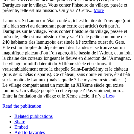
Dartigues sur le village. Vous conter l’histoire du village, passée et
présente, telle est ma mission. On y va ? Cette...
More
Lannux « Si Lannux m’était conté », tel est le titre de l’ouvrage (qui
m’a bien servi au demeurant pour écrire cet article) écrit par A.
Dartigues sur le village. Vous conter l’histoire du village, passée et
présente, telle est ma mission. On y va ? Cette petite commune de
240 habitants (les lannuxois) est située à l’extrême ouest du Gers.
Elle est limitrophe du département des Landes et se trouve sur un
magnifique plateau d’où l’on aperçoit le bassin de l’Adour, et au loin
la chaine des coteaux longeant le fleuve en direction de l’Armagnac.
Le village primitif daterait du VIIIème siècle et se trouvait
vraisemblablement entre la chapelle Saint-Barthélémy et le château
(tous deux hélas disparus). Ce château, sans doute en terre, était bâti
sur la motte de Lannux (mais laquelle ? Le mystère reste entier…).
Le village comptait aussi un moulin au XIXème siècle qui existe
toujours. Un village peuplé à cette époque ? Pas vraiment, non…
Entre la fondation du village et le Xème siècle, il n’y a
Less
Read the publication
Related publications
Share
Embed
Add to favorites