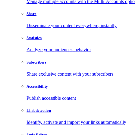
Manage multiple accounts with the Multi-Accounts opti
Share
Disseminate your content everywhere, instantly
Statistics
Analyze your audience's behavior
Subscribers
Share exclusive content with your subscribers
Accessibility
Publish accessible content
Link detection
Identify, activate and import your links automatically
Style Editor