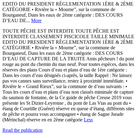
EDITO DU PRESIDENT RÈGLEMENTATION 1ÈRE & 2ÈME
CATÉGORIE • Rivière la « Mourne”, sur la commune de
Bourganeuf, Dans les eaux de 2ème catégorie : DES COURS
D’EAU DE...
More
TOUTE PÊCHE EST INTERDITE TOUTE PÊCHE EST
INTERDITE CLASSEMENT PISCICOLE TAILLE MINIMALE
EDITO DU PRESIDENT RÈGLEMENTATION 1ÈRE & 2ÈME
CATÉGORIE • Rivière la « Mourne”, sur la commune de
Bourganeuf, Dans les eaux de 2ème catégorie : DES COURS
D’EAU DE CAPTURE DE LA TRUITE Amis pêcheurs ! du pont
rouge au pont du chemin du mas neuf. Pour toutes espèces, dans les
réserves des plans Cours d’eau et plans d’eau de 1ère catégorie :
Dans les cours d’eau désignés ci-après, la taille Rappel : Ne laissez
pas vos cannes sans surveillance, restez à proximité immédiate. •
Rivière le « Grand Rieux”, sur la commune de d’eau suivants : •
Tous les cours d’eau et plans d’eau non classés minimale de capture
du saumon de fontaine, de la Ce guide de pêche Creuse 2019 vous
présente les St Dizier-Leyrenne , du pont de Las Vias au pont du •
étang de Courtille (Guéret) réserve en queue d’étang, différents sites
de pêche et pourra vous accompagner • étang de Sagne Jurade
(Mérinchal) réserve en en 2ème catégorie
Less
Read the publication