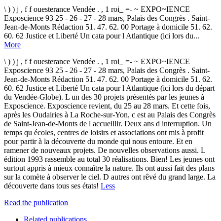
\ ) ) j , f f ouesterance Vendée . , 1 roi_ =- ~ EXPO~IENCE
Exposcience 93 25 - 26 - 27 - 28 mars, Palais des Congrès . Saint-
Jean-de-Monts Rédaction 51. 47. 62. 00 Portage à domicile 51. 62.
60. 62 Justice et Liberté Un cata pour l Atlantique (ici lors du...
More
\ ) ) j , f f ouesterance Vendée . , 1 roi_ =- ~ EXPO~IENCE
Exposcience 93 25 - 26 - 27 - 28 mars, Palais des Congrès . Saint-
Jean-de-Monts Rédaction 51. 47. 62. 00 Portage à domicile 51. 62.
60. 62 Justice et Liberté Un cata pour l Atlantique (ici lors du départ
du Vendée-Globe). L un des 30 projets présentés par les jeunes à
Exposcience. Exposcience revient, du 25 au 28 mars. Et cette fois,
après les Oudairies à La Roche-sur-Yon, c est au Palais des Congrès
de Saint-Jean-de-Monts de l accueillir. Deux ans d interruption. Un
temps qu écoles, centres de loisirs et associations ont mis à profit
pour partir à la découverte du monde qui nous entoure. Et en
ramener de nouveaux projets. De nouvelles observations aussi. L
édition 1993 rassemble au total 30 réalisations. Bien! Les jeunes ont
surtout appris à mieux connaître la nature. Ils ont aussi fait des plans
sur la comète à observer le ciel. D autres ont rêvé du grand large. La
découverte dans tous ses états!
Less
Read the publication
Related publications