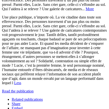
effervescence. Des personnes traversent d’un pas plus ou moins
pressé. Parmi elles, Lucie. Sans crier gare, celle-ci s’effondre au sol.
Qui l’aidera à se relever ? Une galerie de caricatures...
More
Une place publique, n’importe où. La vie citadine dans toute son
effervescence. Des personnes traversent d’un pas plus ou moins
pressé. Parmi elles, Lucie. Sans crier gare, celle-ci s’effondre au sol.
Qui l’aidera à se relever ? Une galerie de caricatures contemporaines
voit progressivement le jour. Tantôt drôles, tantôt profondément
agaçants ou touchants, chaque badaud se pare de ses préoccupations
pour ne pas aider Lucie. Et quand les media décident de s’emparer
de l’affaire, ne manquant pas d’imagination pour inventer à cette
femme une vie trépidante, que va-t-il advenir d’elle ? Pourquoi,
étrangement, d’autres personnes se mettent-elles à s’allonger
volontairement au sol ? Solidarité, contestation ou simple effet de
mode ? Lucie, c’est la première femme, le seul personnage nommé,
l’humaine entourée d’êtres désincarnés, de media et de réseaux
sociaux qui préfèrent relayer l’information de son accident plutôt
que d’agir, dans un monde envahi par un langage performatif dans
lequel l
Less
Read the publication
Related publications
Share
Embed