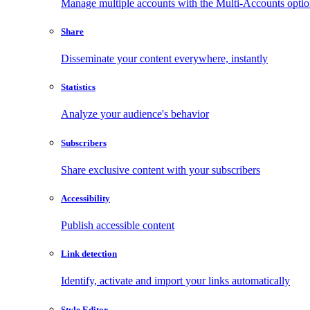
Manage multiple accounts with the Multi-Accounts opti
Share
Disseminate your content everywhere, instantly
Statistics
Analyze your audience's behavior
Subscribers
Share exclusive content with your subscribers
Accessibility
Publish accessible content
Link detection
Identify, activate and import your links automatically
Style Editor