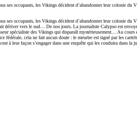
us ses occupants, les Vikings décident d’abandonner leur colonie du Vín
us ses occupants, les Vikings décident d’abandonner leur colonie du Vín
 fait dériver vers le sud… De nos jours. La journaliste Calypso est env
fesseur spécialiste des Vikings qui disparaît mystérieusement… Au cour
fédérale, cela ne fait aucun doute : le meurtre est signé par les cartels
vont à leur façon s’engager dans une enquête qui les conduira dans la ju