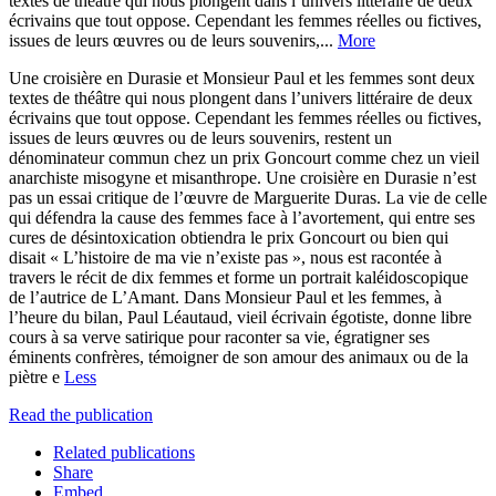
textes de théâtre qui nous plongent dans l’univers littéraire de deux
écrivains que tout oppose. Cependant les femmes réelles ou fictives,
issues de leurs œuvres ou de leurs souvenirs,...
More
Une croisière en Durasie et Monsieur Paul et les femmes sont deux
textes de théâtre qui nous plongent dans l’univers littéraire de deux
écrivains que tout oppose. Cependant les femmes réelles ou fictives,
issues de leurs œuvres ou de leurs souvenirs, restent un
dénominateur commun chez un prix Goncourt comme chez un vieil
anarchiste misogyne et misanthrope. Une croisière en Durasie n’est
pas un essai critique de l’œuvre de Marguerite Duras. La vie de celle
qui défendra la cause des femmes face à l’avortement, qui entre ses
cures de désintoxication obtiendra le prix Goncourt ou bien qui
disait « L’histoire de ma vie n’existe pas », nous est racontée à
travers le récit de dix femmes et forme un portrait kaléidoscopique
de l’autrice de L’Amant. Dans Monsieur Paul et les femmes, à
l’heure du bilan, Paul Léautaud, vieil écrivain égotiste, donne libre
cours à sa verve satirique pour raconter sa vie, égratigner ses
éminents confrères, témoigner de son amour des animaux ou de la
piètre e
Less
Read the publication
Related publications
Share
Embed