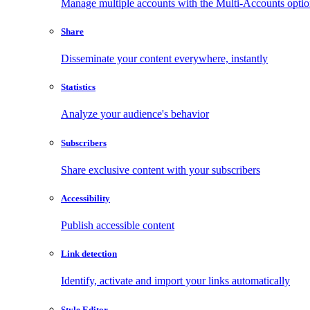
Manage multiple accounts with the Multi-Accounts opti
Share
Disseminate your content everywhere, instantly
Statistics
Analyze your audience's behavior
Subscribers
Share exclusive content with your subscribers
Accessibility
Publish accessible content
Link detection
Identify, activate and import your links automatically
Style Editor