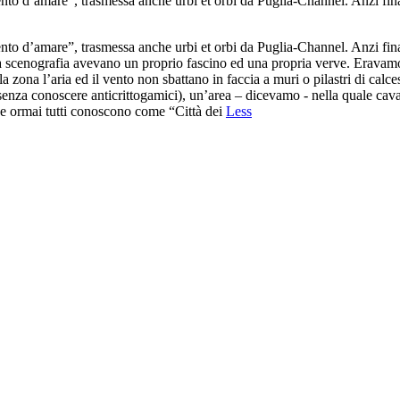
to d’amare”, trasmessa anche urbi et orbi da Puglia-Channel. Anzi finalm
to d’amare”, trasmessa anche urbi et orbi da Puglia-Channel. Anzi finalm
e la scenografia avevano un proprio fascino ed una propria verve. Eravamo
ona l’aria ed il vento non sbattano in faccia a muri o pilastri di calcestr
 senza conoscere anticrittogamici), un’area – dicevamo - nella quale cavall
 che ormai tutti conoscono come “Città dei
Less