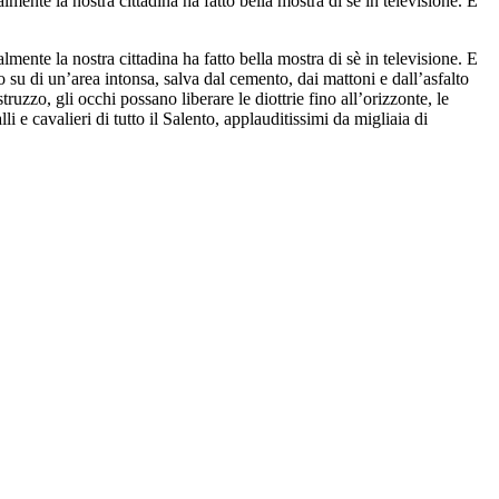
ente la nostra cittadina ha fatto bella mostra di sè in televisione. E
ente la nostra cittadina ha fatto bella mostra di sè in televisione. E
 su di un’area intonsa, salva dal cemento, dai mattoni e dall’asfalto
uzzo, gli occhi possano liberare le diottrie fino all’orizzonte, le
i e cavalieri di tutto il Salento, applauditissimi da migliaia di