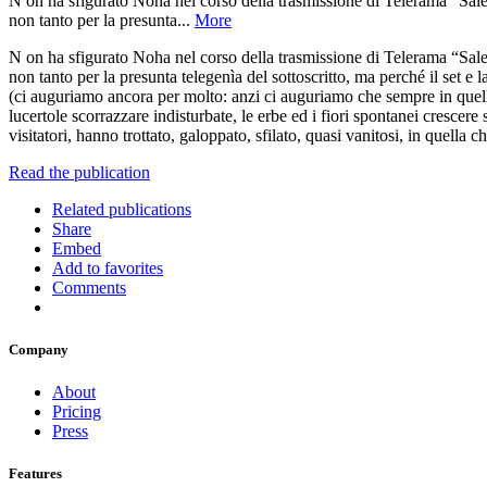
N on ha sfigurato Noha nel corso della trasmissione di Telerama “Salen
non tanto per la presunta...
More
N on ha sfigurato Noha nel corso della trasmissione di Telerama “Salen
non tanto per la presunta telegenìa del sottoscritto, ma perché il set 
(ci auguriamo ancora per molto: anzi ci auguriamo che sempre in quella z
lucertole scorrazzare indisturbate, le erbe ed i fiori spontanei crescere
visitatori, hanno trottato, galoppato, sfilato, quasi vanitosi, in quella
Read the publication
Related publications
Share
Embed
Add to favorites
Comments
Company
About
Pricing
Press
Features