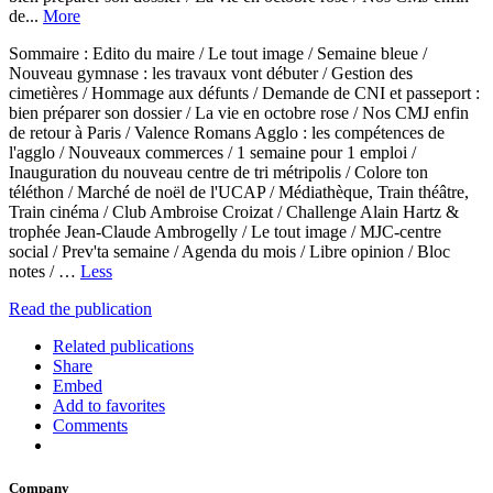
de...
More
Sommaire : Edito du maire / Le tout image / Semaine bleue /
Nouveau gymnase : les travaux vont débuter / Gestion des
cimetières / Hommage aux défunts / Demande de CNI et passeport :
bien préparer son dossier / La vie en octobre rose / Nos CMJ enfin
de retour à Paris / Valence Romans Agglo : les compétences de
l'agglo / Nouveaux commerces / 1 semaine pour 1 emploi /
Inauguration du nouveau centre de tri métripolis / Colore ton
téléthon / Marché de noël de l'UCAP / Médiathèque, Train théâtre,
Train cinéma / Club Ambroise Croizat / Challenge Alain Hartz &
trophée Jean-Claude Ambrogelly / Le tout image / MJC-centre
social / Prev'ta semaine / Agenda du mois / Libre opinion / Bloc
notes / …
Less
Read the publication
Related publications
Share
Embed
Add to favorites
Comments
Company