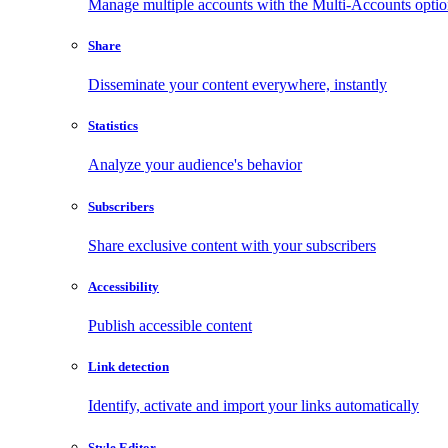
Manage multiple accounts with the Multi-Accounts opti
Share
Disseminate your content everywhere, instantly
Statistics
Analyze your audience's behavior
Subscribers
Share exclusive content with your subscribers
Accessibility
Publish accessible content
Link detection
Identify, activate and import your links automatically
Style Editor