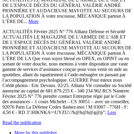
DE L’ESPACE DÉCÈS DU GÉNÉRAL VALÉRIE ANDRÉ
PIONNIÈRE ET AUDACIEUSE MAYOTTE AU SECOURS DE
LA POPULATION À votre rescousse, MÉCANIQUE partout À
L’ÈRE DE...
More
ACTUALITÉS Février 2025 N° 776 Allianz Défense et Sécurité
ACTUALITÉS LE MAGAZINE DE L’ARMÉE DE L’AIR ET
DE L’ESPACE DÉCÈS DU GÉNÉRAL VALÉRIE ANDRÉ
PIONNIÈRE ET AUDACIEUSE MAYOTTE AU SECOURS DE
LA POPULATION À votre rescousse, MÉCANIQUE partout À
L’ÈRE DE LA Que vous soyez blessé en OPEX, en OPINT ou en
sortant de votre douche, nous mettons à votre disposition une vaste
gamme de services d’assistance conçue pour vous venir en aide au
quotidien, allant du rapatriement à l’aide-ménagère en passant par
l’accompagnement psychologique. GUERRE Pour mieux nous
Crédit photos : Eric Devaux. 02/25. Allianz Vie connaître ou Société
anonyme au capital de 681.879.255 € - 340 234 962 RCS Nanterre
Février 2025 N° 776 prendre contact Entreprise régie par le Code
des assurances – 1 cours Michelet – CS 30051 – avec un conseiller,
92076 Paris La Défense Cedex ﬂashez-moi ! M 03007 - 776H - F:
4,50 € - RD 3’:HIKNKA=\UYZU\:?k@h@h@g@p";
Less
Read the publication
More by this publisher