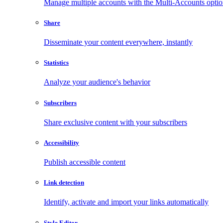
Manage multiple accounts with the Multi-Accounts opti
Share
Disseminate your content everywhere, instantly
Statistics
Analyze your audience's behavior
Subscribers
Share exclusive content with your subscribers
Accessibility
Publish accessible content
Link detection
Identify, activate and import your links automatically
Style Editor