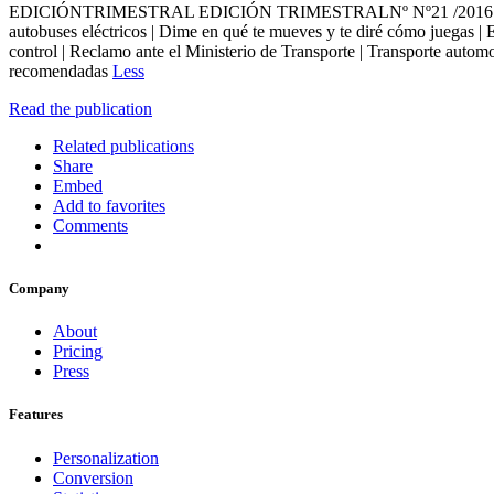
EDICIÓNTRIMESTRAL EDICIÓN TRIMESTRALNº Nº21 /2016 /2019 Las nu
autobuses eléctricos | Dime en qué te mueves y te diré cómo juegas |
control | Reclamo ante el Ministerio de Transporte | Transporte automo
recomendadas
Less
Read the publication
Related publications
Share
Embed
Add to favorites
Comments
Company
About
Pricing
Press
Features
Personalization
Conversion