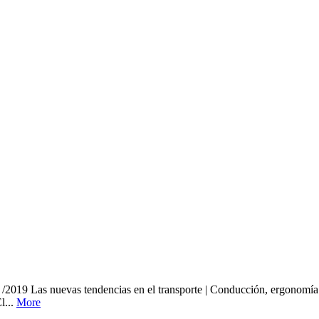
evas tendencias en el transporte | Conducción, ergonomía y segur
l...
More