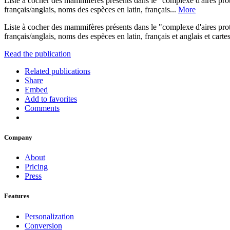
Liste à cocher des mammifères présents dans le "complexe d'aires pr
français/anglais, noms des espèces en latin, français...
More
Liste à cocher des mammifères présents dans le "complexe d'aires pr
français/anglais, noms des espèces en latin, français et anglais et carte
Read the publication
Related publications
Share
Embed
Add to favorites
Comments
Company
About
Pricing
Press
Features
Personalization
Conversion