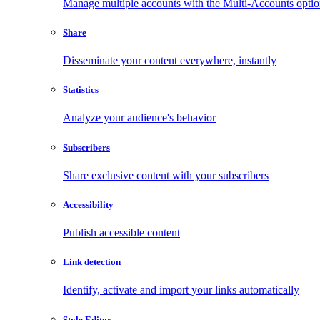
Manage multiple accounts with the Multi-Accounts opti
Share
Disseminate your content everywhere, instantly
Statistics
Analyze your audience's behavior
Subscribers
Share exclusive content with your subscribers
Accessibility
Publish accessible content
Link detection
Identify, activate and import your links automatically
Style Editor