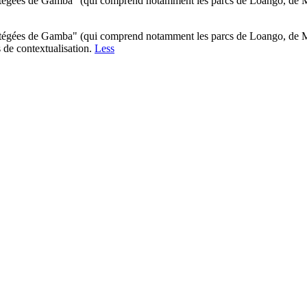
otégées de Gamba" (qui comprend notamment les parcs de Loango, de Mouk
otégées de Gamba" (qui comprend notamment les parcs de Loango, de Mouk
s de contextualisation.
Less