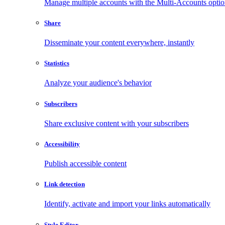
Manage multiple accounts with the Multi-Accounts opti
Share
Disseminate your content everywhere, instantly
Statistics
Analyze your audience's behavior
Subscribers
Share exclusive content with your subscribers
Accessibility
Publish accessible content
Link detection
Identify, activate and import your links automatically
Style Editor