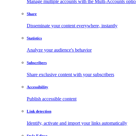
Manage multiple accounts with the Multi-Accounts opti
Share
Disseminate your content everywhere, instantly
Statistics
Analyze your audience's behavior
Subscribers
Share exclusive content with your subscribers
Accessibility
Publish accessible content
Link detection
Identify, activate and import your links automatically
Style Editor