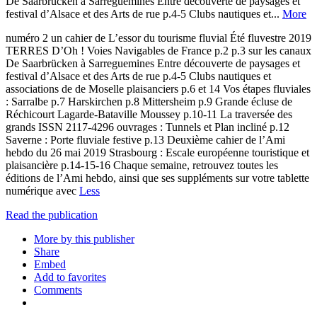
De Saarbrücken à Sarreguemines Entre découverte de paysages et
festival d’Alsace et des Arts de rue p.4-5 Clubs nautiques et...
More
numéro 2 un cahier de L’essor du tourisme fluvial Été fluvestre 2019
TERRES D’Oh ! Voies Navigables de France p.2 p.3 sur les canaux
De Saarbrücken à Sarreguemines Entre découverte de paysages et
festival d’Alsace et des Arts de rue p.4-5 Clubs nautiques et
associations de de Moselle plaisanciers p.6 et 14 Vos étapes fluviales
: Sarralbe p.7 Harskirchen p.8 Mittersheim p.9 Grande écluse de
Réchicourt Lagarde-Bataville Moussey p.10-11 La traversée des
grands ISSN 2117-4296 ouvrages : Tunnels et Plan incliné p.12
Saverne : Porte fluviale festive p.13 Deuxième cahier de l’Ami
hebdo du 26 mai 2019 Strasbourg : Escale européenne touristique et
plaisancière p.14-15-16 Chaque semaine, retrouvez toutes les
éditions de l’Ami hebdo, ainsi que ses suppléments sur votre tablette
numérique avec
Less
Read the publication
More by this publisher
Share
Embed
Add to favorites
Comments