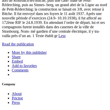
abri de Rohrbach-lès-Bitche, puis une case- mate de Petit-
Réderching, puis au Sinnes- berg, un grand abri de la Ligne au nord
de Petit-Réderching; la construction se faisait en 3/8, avec retour à
Bitche. Il fut renvoyé dans ses foyers le 11 août 1937. Après une
nouvelle période d’exercices (24.9- 10.10.1938), il fut affecté au
172ème RIF le 24.8.1939. En attendant l’ordre de départ, lui et ses
compagnons furent installés dans des casernes de la ville de
Strasbourg. Nom- mé gardien d’une centrale électrique, il y tra-
vailla près d’un an. 1 Texte établi gr
Less
Read the publication
More by this publisher
Share
Embed
Add to favorites
Comments
Company
About
Pricing
Press