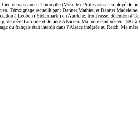
u de naissance : Thionville (Moselle). Professions : employé de bureau
sacien. Témoignage recueilli par : Danner Mathieu et Danner Madeleine
fectation à Leoben ( Steiermark ) en Autriche, front russe, détention à 
rg, de mère Lorraine et de père Alsacien. Ma mère était née en 1887 à 
sage du français était interdit dans l’Alsace intégrée au Reich. Ma mère m