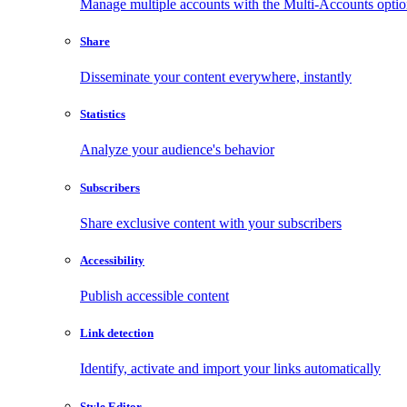
Manage multiple accounts with the Multi-Accounts opti
Share
Disseminate your content everywhere, instantly
Statistics
Analyze your audience's behavior
Subscribers
Share exclusive content with your subscribers
Accessibility
Publish accessible content
Link detection
Identify, activate and import your links automatically
Style Editor