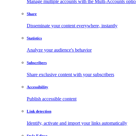
Manage multiple accounts with the Multi-Accounts opti
Share
Disseminate your content everywhere, instantly
Statistics
Analyze your audience's behavior
Subscribers
Share exclusive content with your subscribers
Accessibility
Publish accessible content
Link detection
Identify, activate and import your links automatically
Style Editor