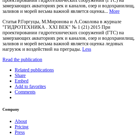
проектировании гидротехнических сооружений (ГТС) на
замерзающих акваториях рек и каналов, озер и водохранилищ,
заливов и морей весьма важной является оценка...
More
Статья Р.Горгуцы, М.Миронова и А.Соколова в журнале
"ГИДРОТЕХНИКА . XXI ВЕК" № 1 (21) 2015 При
проектировании гидротехнических сооружений (ГТС) на
замерзающих акваториях рек и каналов, озер и водохранилищ,
заливов и морей весьма важной является оценка ледовых
нагрузок и воздействий на преграды.
Less
Read the publication
Related publications
Share
Embed
Add to favorites
Comments
Company
About
Pricing
Press