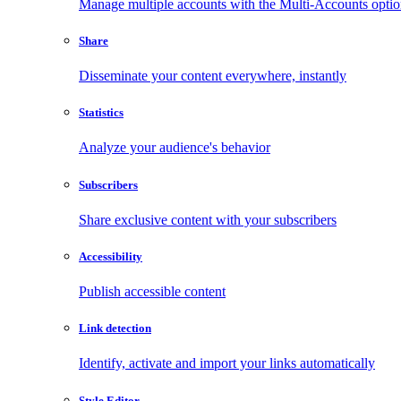
Manage multiple accounts with the Multi-Accounts opti
Share
Disseminate your content everywhere, instantly
Statistics
Analyze your audience's behavior
Subscribers
Share exclusive content with your subscribers
Accessibility
Publish accessible content
Link detection
Identify, activate and import your links automatically
Style Editor