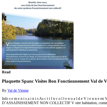
Read
Plaquette Spanc Visites Bon Fonctionnement Val de V
By
Val de Vienne
Info s e m e n t s a i n i s As c t i f n c o l l e n o a l
D’ASSAINISSEMENT NON COLLECTIF V otre habitation, comme to