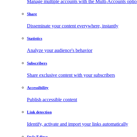
Manage multiple accounts with the Multi-Accounts opti
Share
Disseminate your content everywhere, instantly
Statistics
Analyze your audience's behavior
Subscribers
Share exclusive content with your subscribers
Accessibility
Publish accessible content
Link detection
Identify, activate and import your links automatically
Style Editor