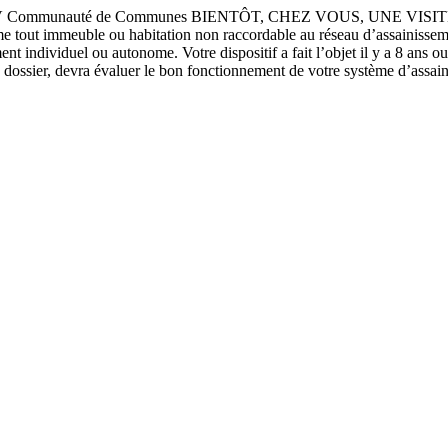
 d e V i e n n e en V Communauté de Communes BIENTÔT, CHEZ VO
meuble ou habitation non raccordable au réseau d’assainissement c
ent individuel ou autonome. Votre dispositif a fait l’objet il y a 8 ans 
ssier, devra évaluer le bon fonctionnement de votre système d’assai