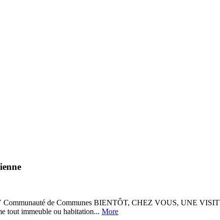
ienne
 d e V i e n n e en V Communauté de Communes BIENTÔT, CHEZ VO
ut immeuble ou habitation...
More