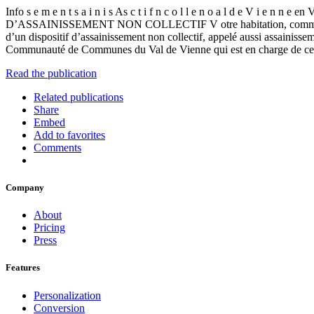
Info s e m e n t s a i n i s As c t i f n c o l l e n o a l
D’ASSAINISSEMENT NON COLLECTIF V otre habitation, comme tout im
d’un dispositif d’assainissement non collectif, appelé aussi assainissem
Communauté de Communes du Val de Vienne qui est en charge de ce do
Read the publication
Related publications
Share
Embed
Add to favorites
Comments
Company
About
Pricing
Press
Features
Personalization
Conversion