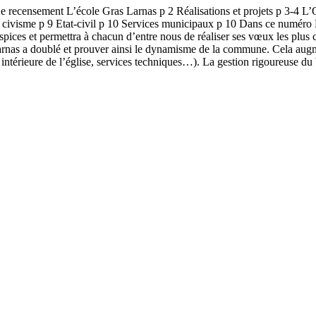
sement L’école Gras Larnas p 2 Réalisations et projets p 3-4 L’Off
l au civisme p 9 Etat-civil p 10 Services municipaux p 10 Dans ce numé
spices et permettra à chacun d’entre nous de réaliser ses vœux les plus
 Larnas a doublé et prouver ainsi le dynamisme de la commune. Cela aug
ion intérieure de l’église, services techniques…). La gestion rigoureuse