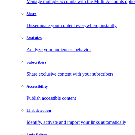
Manage multiple accounts with the Multi-Accounts opti
Share
Disseminate your content everywhere, instantly
Statistics
Analyze your audience's behavior
Subscribers
Share exclusive content with your subscribers
Accessibility
Publish accessible content
Link detection
Identify, activate and import your links automatically
Style Editor