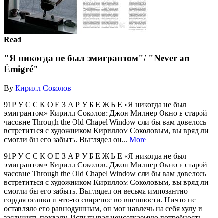
Read
"Я никогда не был эмигрантом"/ "Never an
Émigré"
By
Кирилл Соколов
91Р У С С К О Е З А Р У Б Е Ж Ь Е «Я никогда не был
эмигрантом» Кирилл Соколов: Джон Милнер Окно в старой
часовне Through the Old Chapel Window сли бы вам довелось
встретиться с художником Кириллом Соколовым, вы вряд ли
смогли бы его забыть. Выглядел он...
More
91Р У С С К О Е З А Р У Б Е Ж Ь Е «Я никогда не был
эмигрантом» Кирилл Соколов: Джон Милнер Окно в старой
часовне Through the Old Chapel Window сли бы вам довелось
встретиться с художником Кириллом Соколовым, вы вряд ли
смогли бы его забыть. Выглядел он весьма импозантно –
гордая осанка и что-то свирепое во внешности. Ничто не
оставляло его равнодушным, он мог навлечь на себя хулу и
заслужить похвалу. Испытывая неиссякаемую потребность