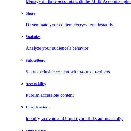
Manage multiple accounts with the Multi-Accounts opti
Share
Disseminate your content everywhere, instantly
Statistics
Analyze your audience's behavior
Subscribers
Share exclusive content with your subscribers
Accessibility
Publish accessible content
Link detection
Identify, activate and import your links automatically
Style Editor