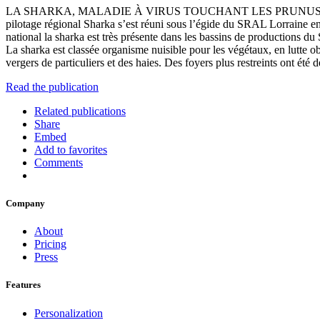
LA SHARKA, MALADIE À VIRUS TOUCHANT LES PRUNUS Communicati
pilotage régional Sharka s’est réuni sous l’égide du SRAL Lorraine en 
national la sharka est très présente dans les bassins de productions du 
La sharka est classée organisme nuisible pour les végétaux, en lutte obl
vergers de particuliers et des haies. Des foyers plus restreints ont é
Read the publication
Related publications
Share
Embed
Add to favorites
Comments
Company
About
Pricing
Press
Features
Personalization