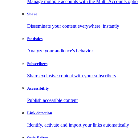
Manage multiple accounts with the Multi-Accounts opti
Share
Disseminate your content everywhere, instantly
Statistics
Analyze your audience's behavior
Subscribers
Share exclusive content with your subscribers
Accessibility
Publish accessible content
Link detection
Identify, activate and import your links automatically
Style Editor