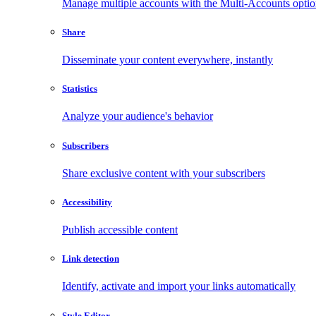
Manage multiple accounts with the Multi-Accounts opti
Share
Disseminate your content everywhere, instantly
Statistics
Analyze your audience's behavior
Subscribers
Share exclusive content with your subscribers
Accessibility
Publish accessible content
Link detection
Identify, activate and import your links automatically
Style Editor