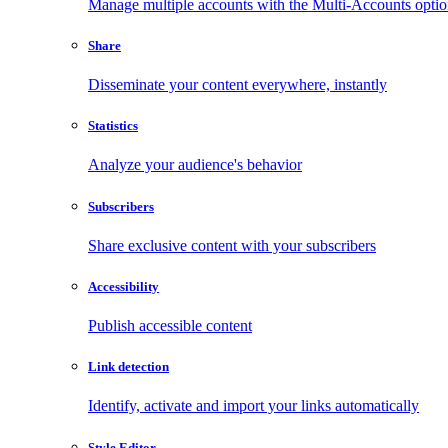
Manage multiple accounts with the Multi-Accounts opti
Share
Disseminate your content everywhere, instantly
Statistics
Analyze your audience's behavior
Subscribers
Share exclusive content with your subscribers
Accessibility
Publish accessible content
Link detection
Identify, activate and import your links automatically
Style Editor