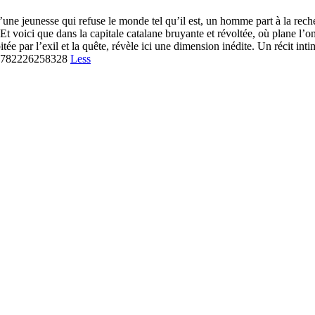
’une jeunesse qui refuse le monde tel qu’il est, un homme part à la recher
 Et voici que dans la capitale catalane bruyante et révoltée, où plane l’o
tée par l’exil et la quête, révèle ici une dimension inédite. Un récit int
N=9782226258328
Less