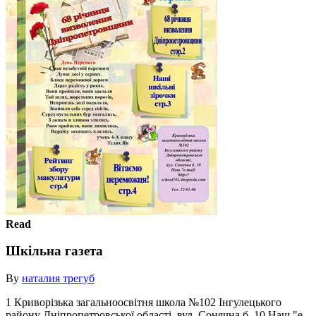
Read
Шкільна газета
By
наталия трегуб
1 Криворізька загальноосвітня школа №102 Інгулецького
району Дніпропетровської області, вул. Сонячна б. 10 Наш "е-