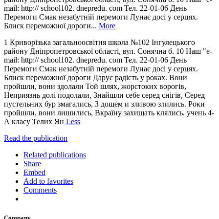
mail: http:// school102. dnepredu. com Тел. 22-01-06 День
Перемоги Смак незабутній перемоги Лунає досі у серцях.
Блиск переможної дороги...
More
1 Криворізька загальноосвітня школа №102 Інгулецького
району Дніпропетровської області, вул. Сонячна б. 10 Наш "е-
mail: http:// school102. dnepredu. com Тел. 22-01-06 День
Перемоги Смак незабутній перемоги Лунає досі у серцях.
Блиск переможної дороги Дарує радість у роках. Вони
пройшли, вони здолали Той шлях, жорстоких ворогів,
Неприязнь долі подолали, Знайшли себе серед снігів, Серед
пустельних бур змагались, З дощем и зливою злились. Роки
пройшли, вони лишились, Вкраїну захищать клялись. учень 4-
А класу Телих Ян
Less
Read the publication
Related publications
Share
Embed
Add to favorites
Comments
Company