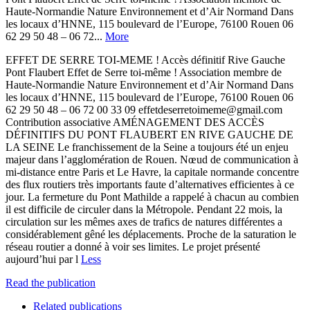
Haute-Normandie Nature Environnement et d’Air Normand Dans
les locaux d’HNNE, 115 boulevard de l’Europe, 76100 Rouen 06
62 29 50 48 – 06 72...
More
EFFET DE SERRE TOI-MEME ! Accès définitif Rive Gauche
Pont Flaubert Effet de Serre toi-même ! Association membre de
Haute-Normandie Nature Environnement et d’Air Normand Dans
les locaux d’HNNE, 115 boulevard de l’Europe, 76100 Rouen 06
62 29 50 48 – 06 72 00 33 09 effetdeserretoimeme@gmail.com
Contribution associative AMÉNAGEMENT DES ACCÈS
DÉFINITIFS DU PONT FLAUBERT EN RIVE GAUCHE DE
LA SEINE Le franchissement de la Seine a toujours été un enjeu
majeur dans l’agglomération de Rouen. Nœud de communication à
mi-distance entre Paris et Le Havre, la capitale normande concentre
des flux routiers très importants faute d’alternatives efficientes à ce
jour. La fermeture du Pont Mathilde a rappelé à chacun au combien
il est difficile de circuler dans la Métropole. Pendant 22 mois, la
circulation sur les mêmes axes de trafics de natures différentes a
considérablement gêné les déplacements. Proche de la saturation le
réseau routier a donné à voir ses limites. Le projet présenté
aujourd’hui par l
Less
Read the publication
Related publications