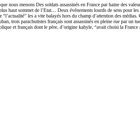
ue nous menons Des soldats assassinés en France par haine des valeurs 
 plus haut sommet de l’Etat… Deux événements lourds de sens pour les
“l’actualité” les a vite balayés hors du champ d’attention des médias. C’
auban, trois parachutistes français sont assassinés en pleine rue par un
ue et français dont le père, d’origine kabyle, “avait choisi la France a