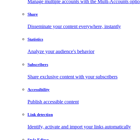
Manage multiple accounts with the Multi-Accounts opti
Share
Disseminate your content everywhere, instantly
Statistics
Analyze your audience's behavior
Subscribers
Share exclusive content with your subscribers
Accessibility
Publish accessible content
Link detection
Identify, activate and import your links automatically
Style Editor