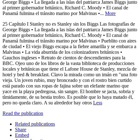
George Biggs • La llegada a las islas del patriarca James Biggs junto
al primer gobernador británico, Richard C. Moody • El canal de
Panamá fulmina el tránsito marino por Malvinas •...
More
25 Capítulo I Stanley no es Stanley sin los Biggs Las fotografías de
George Biggs • La llegada a las islas del patriarca James Biggs junto
al primer gobernador británico, Richard C. Moody • El canal de
Panamá fulmina el tránsito marino por Malvinas • Pueblito con aires
de ciudad • El viejo Biggs escapa a la fiebre amarilla y se embarca a
Malvinas • La vida aburrida de los colonizadores británicos •
Gauchos ingleses • Retrato de cientos de descendientes para la
BBC. Ojeo uno de los libros de la vasta biblioteca de producciones
locales y británicas que tiene el Lafone House de Stanley, mezcla de
hotel y bed & breakfast. Clavo la mirada como un imán en "una foto
vieja. Un joven rubio, muy bronceado y con el rostro bien curtido
está parado con sus ropas de fajina sobre un elefante marino que
yace en la playa pedregosa, sin sangre. El hombre se jacta, sobria y
tímidamente, de su bestia trofeo. Es posible que lo haya matado él,
pero no queda claro. A su alrededor hay otros
Less
Read the publication
Related publications
Share
Embed