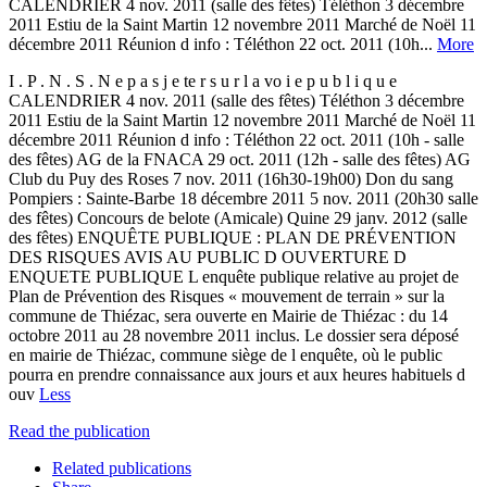
CALENDRIER 4 nov. 2011 (salle des fêtes) Téléthon 3 décembre
2011 Estiu de la Saint Martin 12 novembre 2011 Marché de Noël 11
décembre 2011 Réunion d info : Téléthon 22 oct. 2011 (10h...
More
I . P . N . S . N e p a s j e te r s u r l a vo i e p u b l i q u e
CALENDRIER 4 nov. 2011 (salle des fêtes) Téléthon 3 décembre
2011 Estiu de la Saint Martin 12 novembre 2011 Marché de Noël 11
décembre 2011 Réunion d info : Téléthon 22 oct. 2011 (10h - salle
des fêtes) AG de la FNACA 29 oct. 2011 (12h - salle des fêtes) AG
Club du Puy des Roses 7 nov. 2011 (16h30-19h00) Don du sang
Pompiers : Sainte-Barbe 18 décembre 2011 5 nov. 2011 (20h30 salle
des fêtes) Concours de belote (Amicale) Quine 29 janv. 2012 (salle
des fêtes) ENQUÊTE PUBLIQUE : PLAN DE PRÉVENTION
DES RISQUES AVIS AU PUBLIC D OUVERTURE D
ENQUETE PUBLIQUE L enquête publique relative au projet de
Plan de Prévention des Risques « mouvement de terrain » sur la
commune de Thiézac, sera ouverte en Mairie de Thiézac : du 14
octobre 2011 au 28 novembre 2011 inclus. Le dossier sera déposé
en mairie de Thiézac, commune siège de l enquête, où le public
pourra en prendre connaissance aux jours et aux heures habituels d
ouv
Less
Read the publication
Related publications