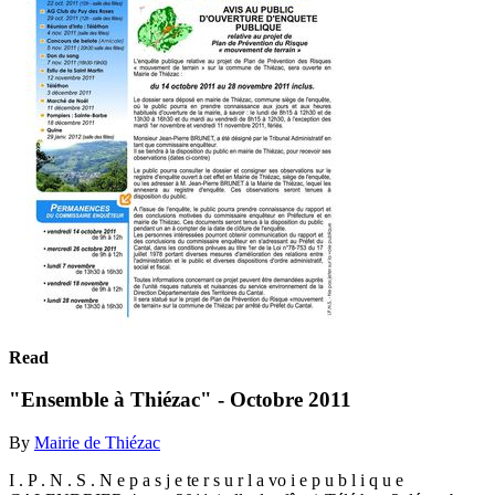
Read
"Ensemble à Thiézac" - Octobre 2011
By
Mairie de Thiézac
I . P . N . S . N e p a s j e te r s u r l a vo i e p u b l i q u e