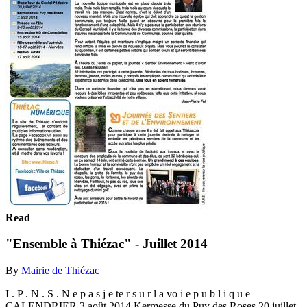
Read
"Ensemble à Thiézac" - Juillet 2014
By
Mairie de Thiézac
I . P . N . S . N e p a s j e te r s u r l a vo i e p u b l i q u e
CALENDRIER 3 août 2014 Kermesse du Puy des Roses 20 juillet