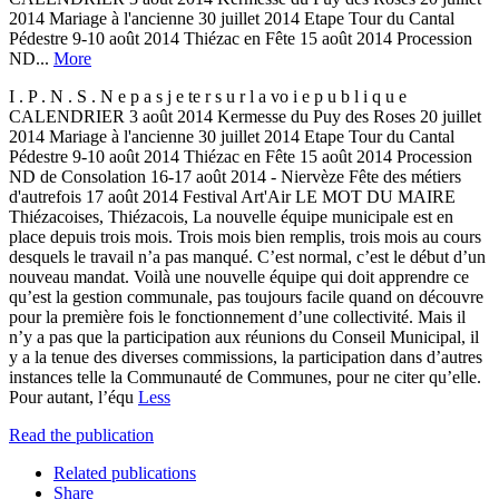
2014 Mariage à l'ancienne 30 juillet 2014 Etape Tour du Cantal
Pédestre 9-10 août 2014 Thiézac en Fête 15 août 2014 Procession
ND...
More
I . P . N . S . N e p a s j e te r s u r l a vo i e p u b l i q u e
CALENDRIER 3 août 2014 Kermesse du Puy des Roses 20 juillet
2014 Mariage à l'ancienne 30 juillet 2014 Etape Tour du Cantal
Pédestre 9-10 août 2014 Thiézac en Fête 15 août 2014 Procession
ND de Consolation 16-17 août 2014 - Niervèze Fête des métiers
d'autrefois 17 août 2014 Festival Art'Air LE MOT DU MAIRE
Thiézacoises, Thiézacois, La nouvelle équipe municipale est en
place depuis trois mois. Trois mois bien remplis, trois mois au cours
desquels le travail n’a pas manqué. C’est normal, c’est le début d’un
nouveau mandat. Voilà une nouvelle équipe qui doit apprendre ce
qu’est la gestion communale, pas toujours facile quand on découvre
pour la première fois le fonctionnement d’une collectivité. Mais il
n’y a pas que la participation aux réunions du Conseil Municipal, il
y a la tenue des diverses commissions, la participation dans d’autres
instances telle la Communauté de Communes, pour ne citer qu’elle.
Pour autant, l’équ
Less
Read the publication
Related publications
Share