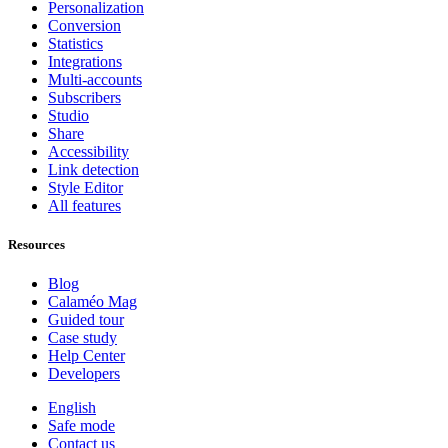
Personalization
Conversion
Statistics
Integrations
Multi-accounts
Subscribers
Studio
Share
Accessibility
Link detection
Style Editor
All features
Resources
Blog
Calaméo Mag
Guided tour
Case study
Help Center
Developers
English
Safe mode
Contact us