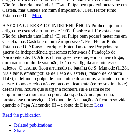
Não foi alterada uma linha! “El-rei Filipe bem poderá meter-me em
Castela, mas Castela em mim é impossível”. Frei Heitor Pinto
Estátua de D....
More
A SEXTA GUERRA DE INDEPENDÊNCIA Publico aqui um
artigo que escrevi em Junho de 1992. É sobre a UE e está actual.
Não foi alterada uma linha! “El-rei Filipe bem poderá meter-me em
Castela, mas Castela em mim é impossível”. Frei Heitor Pinto
Estátua de D. Afonso Henriques Entendamo-nos: Por primeira
guerra de independência queremos referir-nos à Fundação da
Nacionalidade. D. Afonso Henriques teve que, em primeiro lugar,
dominar o partido de sua mãe, D. Teresa, ligada aos interesses
galegos. O assunto ficou arrumado na batalha de S. Mamede (1128).
Mais tarde, emancipou-se de Leão e Castela (Tratado de Zamora
1143), e definiu, a golpe de montante e de acordos, a fronteira norte
e leste. Como o reino não era geopoliticamente (como se diria hoje),
defensável, houve que alargar a fronteira sul e assim se foi
empurrando a moirama na ponta da espada. Ainda por cima,
prestava-se um serviço à Cristandade. A situação só ficou resolvida
quando o Papa Alexandre III – a fonte de Direito
Less
Read the publication
Related publications
Share