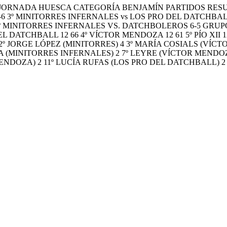
5ª JORNADA HUESCA CATEGORÍA BENJAMÍN PARTIDOS RES
 3º MINITORRES INFERNALES vs LOS PRO DEL DATCHBALL
MINITORRES INFERNALES VS. DATCHBOLEROS 6-5 GRUPO A E
DEL DATCHBALL 12 66 4º VÍCTOR MENDOZA 12 61 5º PÍO 
5 2º JORGE LÓPEZ (MINITORRES) 4 3º MARÍA COSIALS (VÍCT
LA (MINITORRES INFERNALES) 2 7º LEYRE (VÍCTOR MENDO
NDOZA) 2 11º LUCÍA RUFAS (LOS PRO DEL DATCHBALL) 2