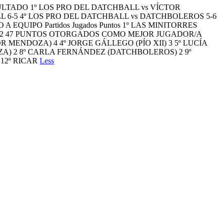
ULTADO 1º LOS PRO DEL DATCHBALL vs VÍCTOR
 6-5 4º LOS PRO DEL DATCHBALL vs DATCHBOLEROS 5-6
QUIPO Partidos Jugados Puntos 1º LAS MINITORRES
XII 12 47 PUNTOS OTORGADOS COMO MEJOR JUGADOR/A
OR MENDOZA) 4 4º JORGE GÁLLEGO (PÍO XII) 3 5º LUCÍA
ZA) 2 8º CARLA FERNÁNDEZ (DATCHBOLEROS) 2 9º
 12º RICAR
Less