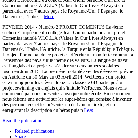
Comenius intitulé V.I.O.L.A (Values In Our Lives Always) en
partenariat avec 7 autres pays : le Royaume-Uni, l’Espagne, le
Danemark, l’Italie,...
More
FEVRIER 2014 - Numéro 2 PROJET COMENIUS La 4eme
section Européenne du collège Jean Giono participe a un projet
Comenius intitulé V.I.O.L.A (Values In Our Lives Always) en
partenariat avec 7 autres pays : le Royaume-Uni, l’Espagne, le
Danemark, l’Italie, l’Autriche, la Turquie et la République Tchèque.
L’objectif principal de ce projet est d’écrire un manifeste commun à
l’ensemble des pays sur le thème des valeurs. La langue de travail
est l’anglais et ce projet va s’étaler sur deux années scolaires
jusqu’en Juin 2015. La première mobilité avec les élèves est prévue
en Autriche du 30 Mars au 03 Avril 2014. WeRteens : un projet
eTwinning pour les élèves de 6e La classe de 6D participe à un
projet etwinning en anglais qui s’intitule WeRteens. Nous avons
commencé par nous présenter ainsi que notre école. En ce moment,
nous faisons une activité sur les super-héros qui consiste à inventer
des personnages et les présenter en écrivant un texte, et en
enregistrant la description du héros puis n
Less
Read the publication
Related publications
Share