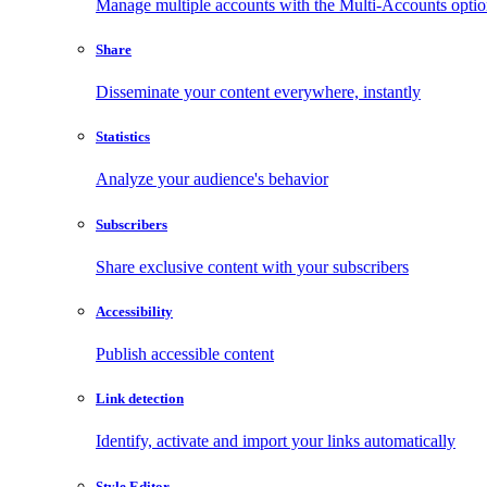
Manage multiple accounts with the Multi-Accounts opti
Share
Disseminate your content everywhere, instantly
Statistics
Analyze your audience's behavior
Subscribers
Share exclusive content with your subscribers
Accessibility
Publish accessible content
Link detection
Identify, activate and import your links automatically
Style Editor