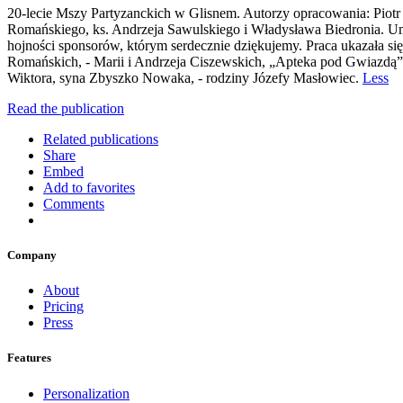
20-lecie Mszy Partyzanckich w Glisnem. Autorzy opracowania: Piotr
Romańskiego, ks. Andrzeja Sawulskiego i Władysława Biedronia. Umie
hojności sponsorów, którym serdecznie dziękujemy. Praca ukazała si
Romańskich, - Marii i Andrzeja Ciszewskich, „Apteka pod Gwiazdą”,
Wiktora, syna Zbyszko Nowaka, - rodziny Józefy Masłowiec.
Less
Read the publication
Related publications
Share
Embed
Add to favorites
Comments
Company
About
Pricing
Press
Features
Personalization