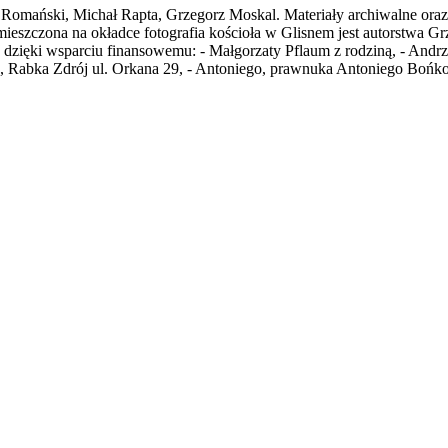
 Romański, Michał Rapta, Grzegorz Moskal. Materiały archiwalne oraz 
szczona na okładce fotografia kościoła w Glisnem jest autorstwa Grz
ę dzięki wsparciu finansowemu: - Małgorzaty Pflaum z rodziną, - And
 Rabka Zdrój ul. Orkana 29, - Antoniego, prawnuka Antoniego Bońkows