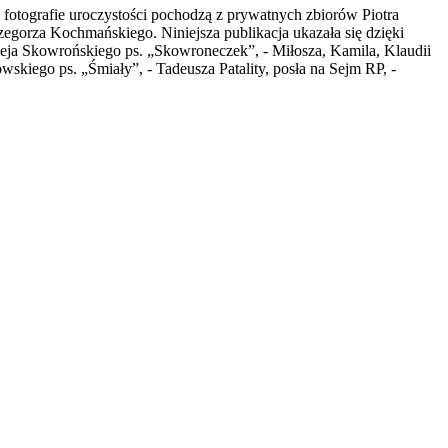
fotografie uroczystości pochodzą z prywatnych zbiorów Piotra
egorza Kochmańskiego. Niniejsza publikacja ukazała się dzięki
rzeja Skowrońskiego ps. „Skowroneczek”, - Miłosza, Kamila, Klaudii
kiego ps. „Śmiały”, - Tadeusza Patality, posła na Sejm RP, -