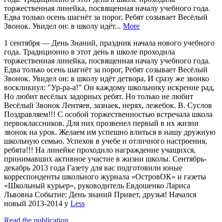
торжественная линейка, посвященная началу учебного года.
Едва только осень шагнёт за порог, Ребят созывает Весёлый
Звонок. Увидел он: в школу идёт...
More
1 сентября — День Знаний, праздник начала нового учебного
года. Традиционно в этот день в школе проходила
торжественная линейка, посвященная началу учебного года.
Едва только осень шагнёт за порог, Ребят созывает Весёлый
Звонок. Увидел он: в школу идёт детвора, И сразу же звонко
воскликнул: "Ур-ра-а!" Он каждому школьнику искренне рад,
Но любит весёлых задорных ребят. Но только не любит
Весёлый Звонок Лентяев, зазнаек, нерях, лежебок. В. Суслов
Поздравляем!!! С особой торжественностью встречала школа
первоклассников. Для них прозвенел первый в их жизни
звонок на урок. Желаем им успешно влиться в нашу дружную
школьную семью. Успехов в учебе и отличного настроения,
ребята!!! На линейке проходило награждение учащихся,
принимавших активное участие в жизни школы. Сентябрь-
декабрь 2013 года Газету для вас подготовили юные
корреспонденты школьного журнала «ОстровОК» и газеты
«Школьный курьер», руководитель Евдошенко Лариса
Львовна Событие: День знаний Привет, друзья! Начался
новый 2013-2014 у
Less
Read the publication